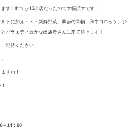
ます！昨年が15出店だったので大幅拡大です！
グルトに加え・・・新鮮野菜、季節の果物、和牛コロッケ、ジ
子とバラエティ豊かな出店者さんに来て頂きます！
・ご期待ください！
よ。
きますね！
い！
0～14：00