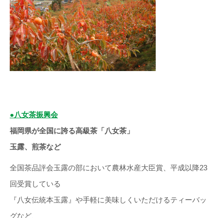
●八女茶振興会
福岡県が全国に誇る高級茶「八女茶」
玉露、煎茶など
全国茶品評会玉露の部において農林水産大臣賞、平成以降23
回受賞している
『八女伝統本玉露』や手軽に美味しくいただけるティーバッ
グなど、