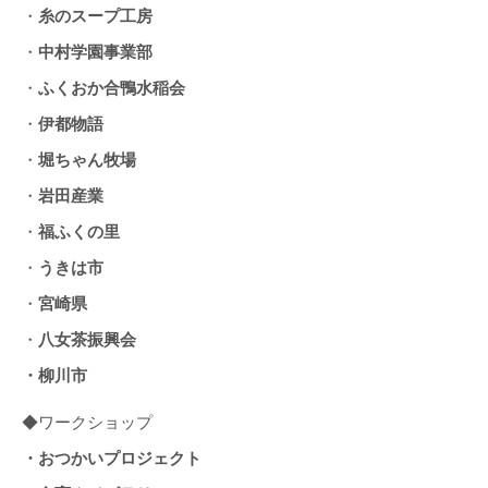
・
糸のスープ工房
・
中村学園事業部
・
ふくおか合鴨水稲会
・
伊都物語
・
堀ちゃん牧場
・
岩田産業
・
福ふくの里
・
うきは市
・
宮崎県
・
八女茶振興会
・柳川市
◆ワークショップ
・おつかいプロジェクト