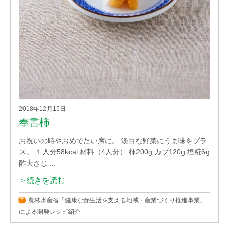
2018年12月15日
奉書柿
お祝いの時やおめでたい席に。 淡白な野菜にうま味をプラ
ス。 １人分58kcal 材料（4人分） 柿200g カブ120g 塩糀6g
酢大さじ ...
＞続きを読む
農林水産省「健康な食生活を支える地域・産業づくり推進事業」
による開発レシピ紹介