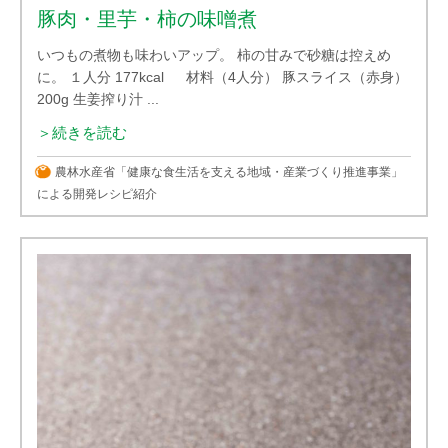
豚肉・里芋・柿の味噌煮
いつもの煮物も味わいアップ。 柿の甘みで砂糖は控えめ
に。 １人分 177kcal 材料（4人分） 豚スライス（赤身）
200g 生姜搾り汁 ...
＞続きを読む
農林水産省「健康な食生活を支える地域・産業づくり推進事業」
による開発レシピ紹介