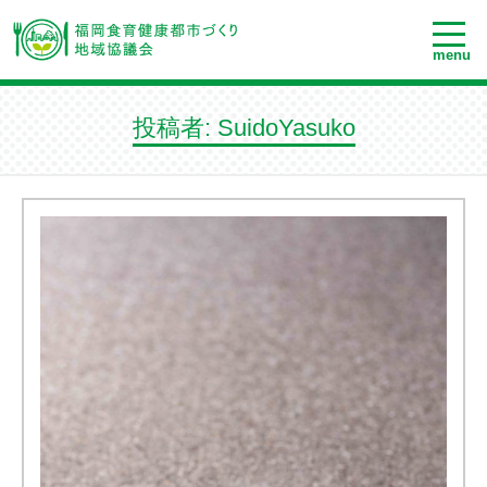
menu
投稿者:
SuidoYasuko