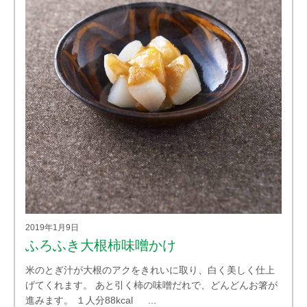
2019年1月9日
ふろふき大根柿味噌かけ
米のとぎ汁が大根のアクをきれいに取り、白く美しく仕上
げてくれます。 あと引く柿の味噌だれで、どんどんお箸が
進みます。 １人分88kcal ...