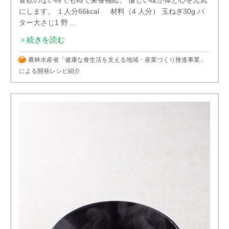
食欲のない時でも柿で栄養補給。 優しい味が体と心を元気
にします。 １人分66kcal 材料（4 人分） 玉ねぎ30g バ
ター大さじ1 野 ...
＞続きを読む
農林水産省「健康な食生活を支える地域・産業づくり推進事業」
による開発レシピ紹介